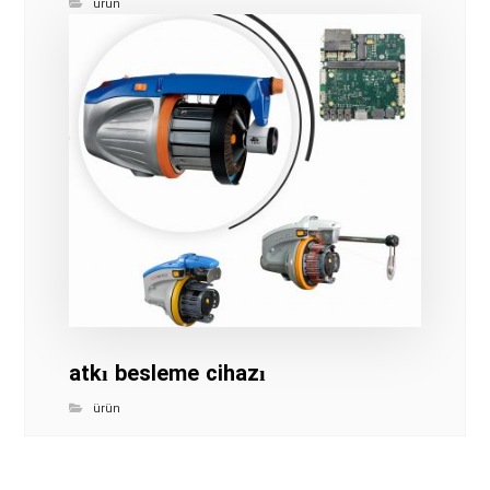
ürün
atkı besleme cihazı
ürün