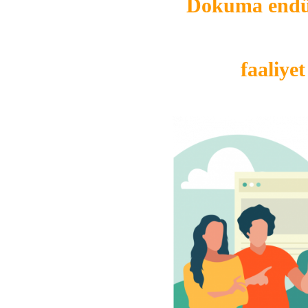
Dokuma endüs
faaliye