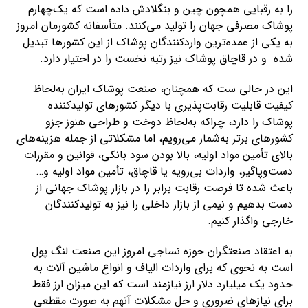
را به رقبایی همچون چین و بنگلادش داده است که یک‌چهارم
پوشاک مصرفی جهان را تولید می­‌کنند. متأسفانه کشورمان امروز
به یکی از عمده­‌ترین واردکنندگان پوشاک از این کشورها تبدیل
شده و در قاچاق پوشاک نیز رتبه نخست را در اختیار دارد.
این در حالی­ ست که همچنان، صنعت پوشاک ایران به‌لحاظ
کیفیت قابلیت رقابت­‌پذیری با دیگر کشورهای تولیدکننده
پوشاک را دارد، چراکه به‌لحاظ دوخت و طراحی هنوز جزو
کشورهای برتر به‌شمار می­‌رویم، اما مشکلاتی از جمله هزینه­‌های
بالای تأمین مواد اولیه، بالا بودن سود بانکی، قوانین و مقررات
دست‌وپاگیر، واردات بی­‌رویه یا قاچاق، تأمین مواد اولیه و…
باعث شده تا فرصت رقابت برابر را در بازار پوشاک جهانی از
دست بدهیم و نیمی از بازار داخلی را نیز به تولیدکنندگان
خارجی واگذار کنیم.
به اعتقاد صنعتگران حوزه نساجی امروز این صنعت لنگ پول
است به نحوی که برای واردات الیاف و انواع ماشین آلات به
حدود یک میلیارد دلار ارز نیازمند است که این میزان ارز فقط
برای نیازهای ضروری و حل مشکلات آنهم به صورت مقطعی